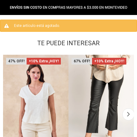
Este artículo está agotado.
TE PUEDE INTERESAR
47
+10% Extra ¡HOY!
67
+10% Extra ¡HOY!