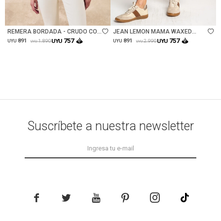
Talle
Talle
REMERA BORDADA - CRUDO CON
JEAN LEMON MAMA WAXED
CRUDO
FLARE - NEGRO
757
757
891
UYU
891
UYU
1.890
2.990
UYU
UYU
UYU
UYU
Suscríbete a nuestra newsletter




