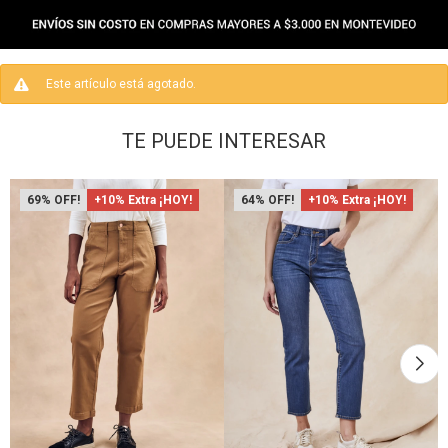
Este artículo está agotado.
TE PUEDE INTERESAR
69
+10% Extra ¡HOY!
64
+10% Extra ¡HOY!