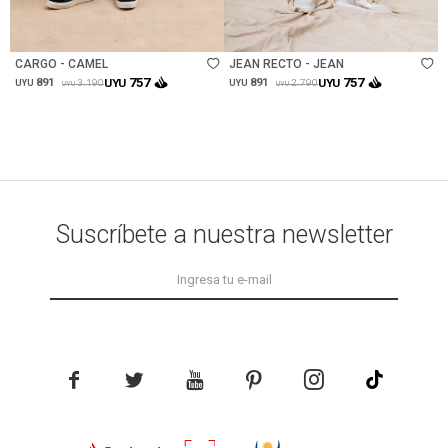
Talle
Talle
CARGO - CAMEL
JEAN RECTO - JEAN
757
757
891
UYU
891
UYU
3.190
2.790
UYU
UYU
UYU
UYU
Suscríbete a nuestra newsletter




