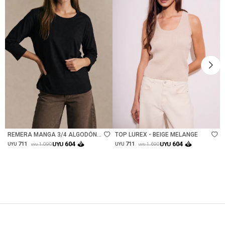
Talle
Talle
REMERA MANGA 3/4 ALGODÓN
TOP LUREX - BEIGE MELANGE
ELASTANO - NEGRO
604
604
711
UYU
711
UYU
1.090
1.690
UYU
UYU
UYU
UYU