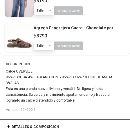
3190
$
Talle
Agregar al carrito
Agregá Cangrejera Cuero - Chocolate
por:
3790
$
Talle
Agregar al carrito
DESCRIPCIÓN
Calce OVERSIZE
96%VISCOSA 4%ELASTANO COMB 85%VISC 6%POLI 6%POLIAMIDA
3%ELAS
Esta es una prenda suave, liviana y versátil. De ligera y fluida
consistencia. Su caída y movimiento aportan encanto y frescura,
logrando un calce distendido y confortable
504500-1
DETALLES & COMPOSICIÓN