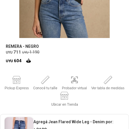
REMERA - NEGRO
711
1.190
UYU
UYU
604
UYU
Pickup Express
Conocé tu talle
Probador virtual
Ver tabla de medidas
Ubicar en Tienda
Agregá Jean Flared Wide Leg - Denim
por: