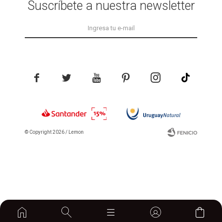
Suscríbete a nuestra newsletter





© Copyright 2026 / Lemon
Fenicio
home

```
```