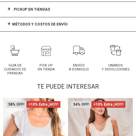
PICKUP EN TIENDAS
MÉTODOS Y COSTOS DE ENVÍO
GUÍA DE
PICK UP
ENVÍOS
CAMBIOS
CUIDADOS DE
EN TIENDA
A DOMICILIO
Y DEVOLUCIONES
PRENDAS
TE PUEDE INTERESAR
58
+10% Extra ¡HOY!
54
+10% Extra ¡HOY!