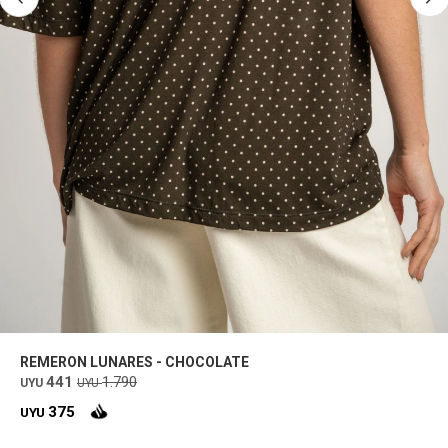
REMERON LUNARES - CHOCOLATE
441
1.790
UYU
UYU
375
UYU