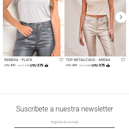
Talle
Talle
REMERA - PLATA
TOP METALIZADO - ARENA
375
375
441
UYU
441
UYU
1.190
1.090
UYU
UYU
UYU
UYU
Suscríbete a nuestra newsletter