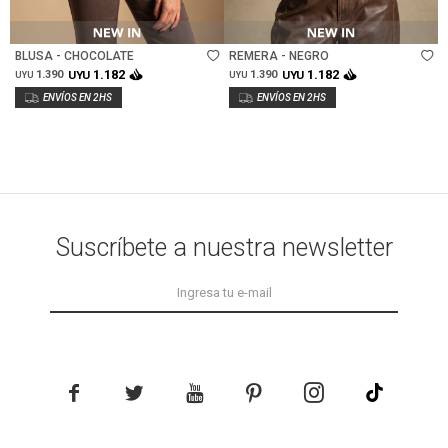
Talle
Talle
BLUSA - CHOCOLATE
REMERA - NEGRO
1.182
1.182
1.390
UYU
1.390
UYU
UYU
UYU
Suscríbete a nuestra newsletter




