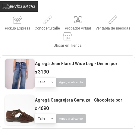
ENVÍOS EN 2HS
Pickup Express
Conocé tu talle
Probador virtual
Ver tabla de medidas
Ubicar en Tienda
Agregá Jean Flared Wide Leg - Denim
por:
3190
$
Talle
Agregar al carrito
Agregá Cangrejera Gamuza - Chocolate
por:
4690
$
Talle
Agregar al carrito