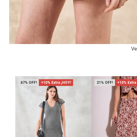
Ve
67
+10% Extra ¡HOY!
21
+10% Extra