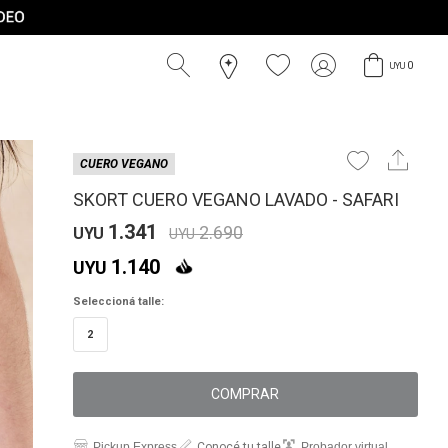
0
UYU
CUERO VEGANO
SKORT CUERO VEGANO LAVADO - SAFARI
1.341
2.690
UYU
UYU
1.140
UYU
Seleccioná talle:
2
COMPRAR
Pickup Express
Conocé tu talle
Probador virtual