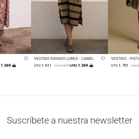
Talle
Talle
VESTIDO RAYADO LUREX - CAMEL
VESTIDO - PIS
1.611
1.701
1.369
1.369
2.690
UYU
UYU
UYU
UYU
UYU
Suscríbete a nuestra newsletter