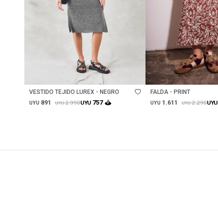
Talle
Talle
VESTIDO TEJIDO LUREX - NEGRO
FALDA - PRINT
891
1.611
757
2.990
2.290
UYU
UYU
UYU
UYU
UYU
UYU