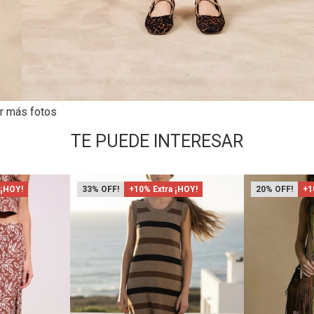
r más fotos
TE PUEDE INTERESAR
 ¡HOY!
33
+10% Extra ¡HOY!
20
+1