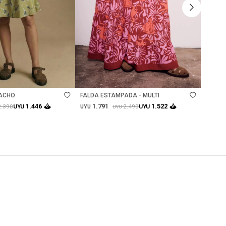
Talle
Ta
TACHO
FALDA ESTAMPADA - MULTI
VESTID
1.791
1.
1.446
1.522
2.390
2.490
UYU
UYU
UYU
UYU
UYU