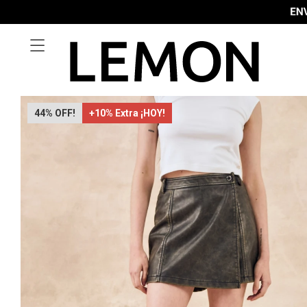

44
+10% Extra ¡HOY!