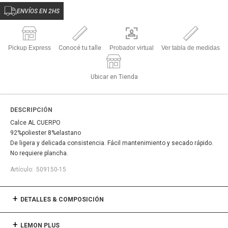
ENVÍOS EN 2HS
Pickup Express
Conocé tu talle
Probador virtual
Ver tabla de medidas
Ubicar en Tienda
DESCRIPCIÓN
Calce AL CUERPO
92%poliester 8%elastano
De ligera y delicada consistencia. Fácil mantenimiento y secado rápido.
No requiere plancha.
509150-15
DETALLES & COMPOSICIÓN
LEMON PLUS