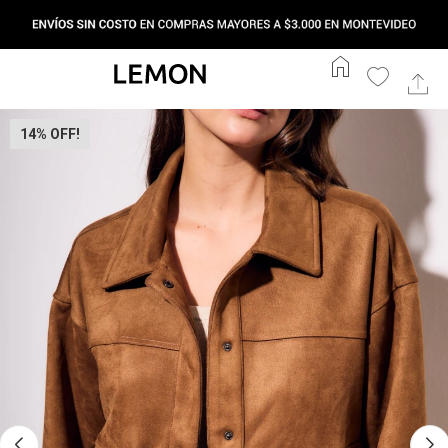
home
14