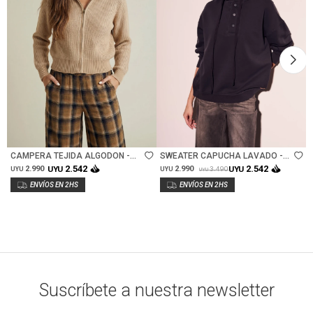
Talle
Talle
CAMPERA TEJIDA ALGODON -
SWEATER CAPUCHA LAVADO -
ARENA
NEGRO LAVADO
2.542
2.542
2.990
UYU
2.990
UYU
3.490
UYU
UYU
UYU
Suscríbete a nuestra newsletter