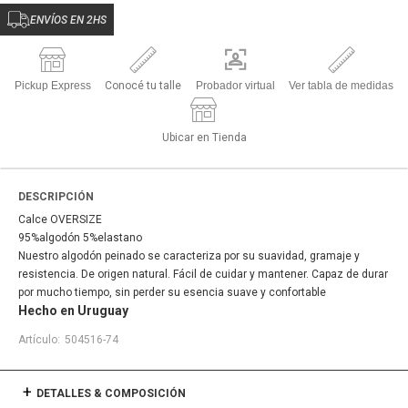
ENVÍOS EN 2HS
Pickup Express
Conocé tu talle
Probador virtual
Ver tabla de medidas
Ubicar en Tienda
DESCRIPCIÓN
Calce OVERSIZE
95%algodón 5%elastano
Nuestro algodón peinado se caracteriza por su suavidad, gramaje y
resistencia. De origen natural. Fácil de cuidar y mantener. Capaz de durar
por mucho tiempo, sin perder su esencia suave y confortable
Hecho en Uruguay
504516-74
DETALLES & COMPOSICIÓN