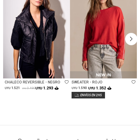
Talle
Talle
CHALECO REVERSIBLE - NEGRO
SWEATER - ROJO
1.293
1.352
1.521
UYU
1.590
UYU
3.490
UYU
UYU
UYU