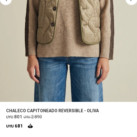
CHALECO CAPITONEADO REVERSIBLE - OLIVA
801
2.890
UYU
UYU
681
UYU