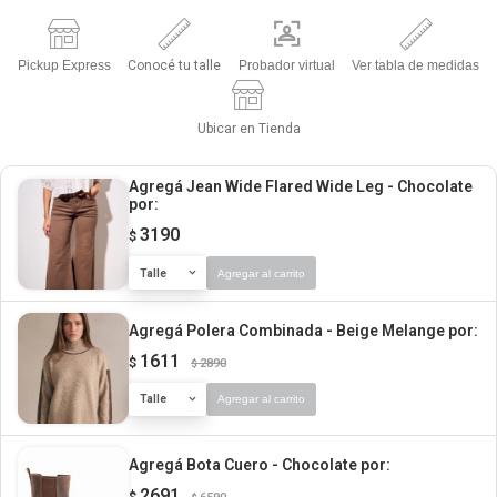
Pickup Express
Conocé tu talle
Probador virtual
Ver tabla de medidas
Ubicar en Tienda
Agregá Jean Wide Flared Wide Leg - Chocolate
por:
3190
$
Talle
Agregar al carrito
Agregá Polera Combinada - Beige Melange
por:
1611
$
2890
$
Talle
Agregar al carrito
Agregá Bota Cuero - Chocolate
por:
2691
$