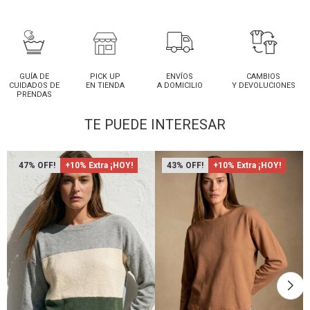
GUÍA DE
PICK UP
ENVÍOS
CAMBIOS
CUIDADOS DE
EN TIENDA
A DOMICILIO
Y DEVOLUCIONES
PRENDAS
TE PUEDE INTERESAR
47
+10% Extra ¡HOY!
43
+10% Extra ¡HOY!