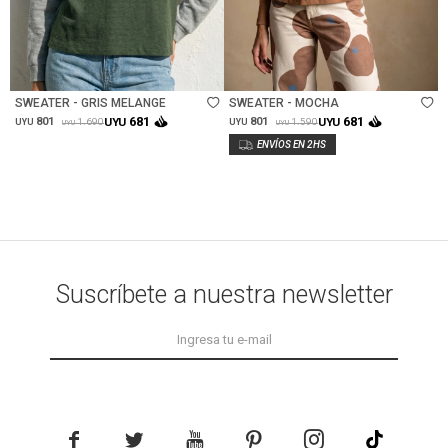
Talle
Talle
SWEATER - GRIS MELANGE
SWEATER - MOCHA
681
681
801
UYU
801
UYU
1.690
1.590
UYU
UYU
UYU
UYU
Suscríbete a nuestra newsletter




