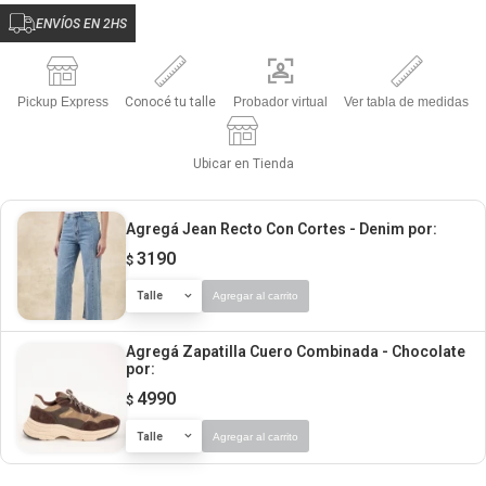
ENVÍOS EN 2HS
Pickup Express
Conocé tu talle
Probador virtual
Ver tabla de medidas
Ubicar en Tienda
Agregá Jean Recto Con Cortes - Denim
por:
3190
$
Talle
Agregar al carrito
Agregá Zapatilla Cuero Combinada - Chocolate
por:
4990
$
Talle
Agregar al carrito