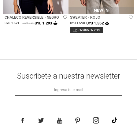
Talle
Talle
CHALECO REVERSIBLE - NEGRO
SWEATER - ROJO
1.293
1.352
1.521
UYU
1.590
UYU
3.490
UYU
UYU
UYU
Suscríbete a nuestra newsletter




