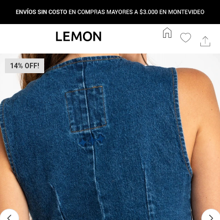
home
14