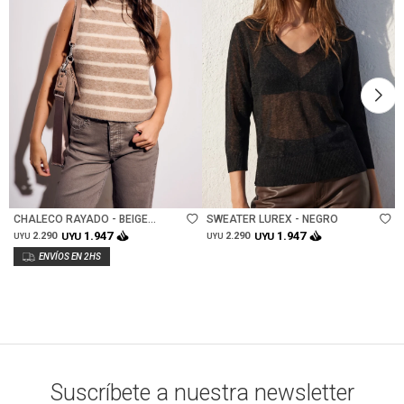
Talle
Talle
CHALECO RAYADO - BEIGE
SWEATER LUREX - NEGRO
MELANGE
1.947
1.947
2.290
UYU
2.290
UYU
UYU
UYU
Suscríbete a nuestra newsletter