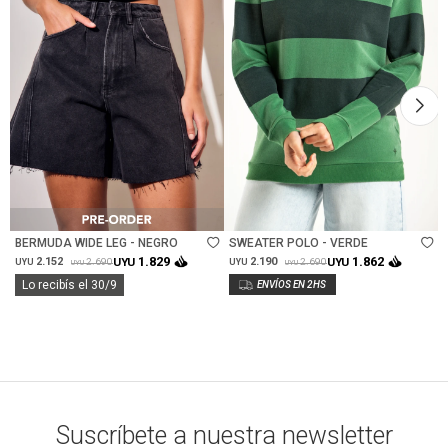
Talle
Talle
BERMUDA WIDE LEG - NEGRO
SWEATER POLO - VERDE
1.829
1.862
2.152
UYU
2.190
UYU
2.690
2.690
UYU
UYU
UYU
UYU
Lo recibís el 30/9
Suscríbete a nuestra newsletter