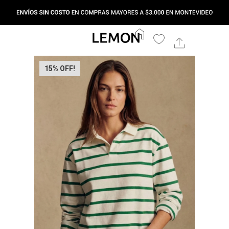
home
15