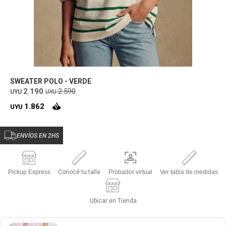
SWEATER POLO - VERDE
2.190
2.590
UYU
UYU
1.862
UYU
ENVÍOS EN 2HS
Pickup Express
Conocé tu talle
Probador virtual
Ver tabla de medidas
Ubicar en Tienda