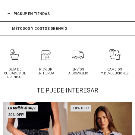
PICKUP EN TIENDAS
MÉTODOS Y COSTOS DE ENVÍO
GUÍA DE
PICK UP
ENVÍOS
CAMBIOS
CUIDADOS DE
EN TIENDA
A DOMICILIO
Y DEVOLUCIONES
PRENDAS
TE PUEDE INTERESAR
Lo recibís el 30/9
18
20