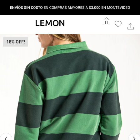
home
18