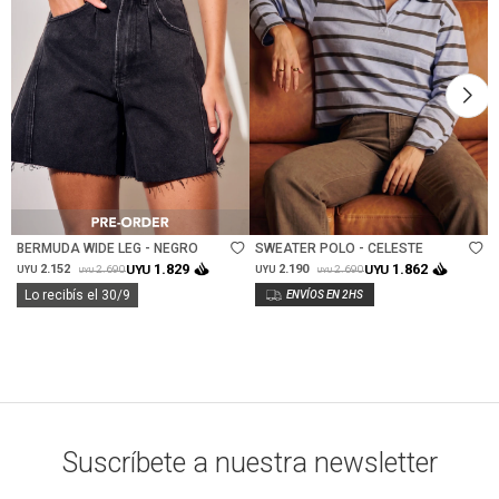
Talle
Talle
BERMUDA WIDE LEG - NEGRO
SWEATER POLO - CELESTE
1.829
1.862
2.152
UYU
2.190
UYU
2.690
2.690
UYU
UYU
UYU
UYU
Lo recibís el 30/9
Suscríbete a nuestra newsletter