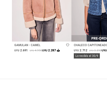
Talle
Talle
GAMULAN - CAMEL
CHALECO CAPITONEADO
JEAN
2.691
2.712
2.287
4.990
3.390
UYU
UYU
UYU
UYU
UYU
UYU
Lo recibís el 30/9