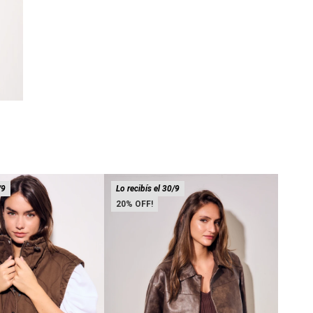
/9
Lo recibís el 30/9
Lo rec
20
20