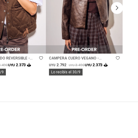
Talle
Ta
DO REVERSIBLE -
CAMPERA CUERO VEGANO -
CHALE
CHOCOLATE
MARIN
2.792
2.
2.373
2.373
3.490
3.490
UYU
UYU
UYU
UYU
UYU
0/9
Lo recibís el 30/9
Lo rec