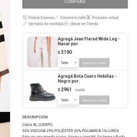
COMPRAR
Pickup Express
Conocé tu talle
Probador virtual
Ver tabla de medidas
Ubicar en Tienda
Agregá Jean Flared Wide Leg -
Nacar
por:
3190
$
Talle
Agregar al carrito
Agregá Bota Cuero Hebillas -
Negro
por:
2961
$
6690
$
Talle
Agregar al carrito
DESCRIPCIÓN
Calce AL CUERPO
50% VISCOSA 29% POLIÉSTER 20% POLIAMIDA 1% LUREX