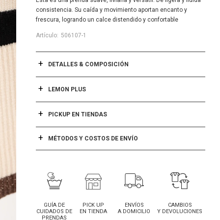
Esta es una prenda suave, liviana y versátil. De ligera y fluida
consistencia. Su caída y movimiento aportan encanto y
frescura, logrando un calce distendido y confortable
506107-1
DETALLES & COMPOSICIÓN
LEMON PLUS
PICKUP EN TIENDAS
MÉTODOS Y COSTOS DE ENVÍO
GUÍA DE
PICK UP
ENVÍOS
CAMBIOS
CUIDADOS DE
EN TIENDA
A DOMICILIO
Y DEVOLUCIONES
PRENDAS