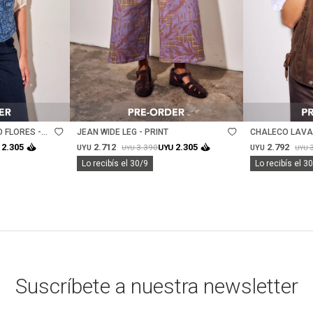
Talle
Talle
 FLORES -
JEAN WIDE LEG - PRINT
CHALECO LAVA
CHOCOLATE
2.712
2.792
2.305
2.305
3.390
UYU
UYU
UYU
UYU
UYU
Lo recibís el 30/9
Lo recibís el 3
Suscríbete a nuestra newsletter