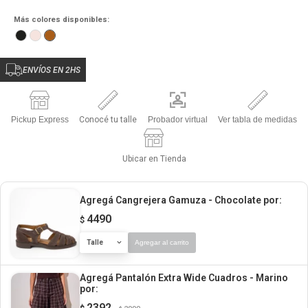
Más colores disponibles:
ENVÍOS EN 2HS
Pickup Express
Conocé tu talle
Probador virtual
Ver tabla de medidas
Ubicar en Tienda
Agregá Cangrejera Gamuza - Chocolate
por:
4490
$
Talle
Agregar al carrito
Agregá Pantalón Extra Wide Cuadros - Marino
por:
2392