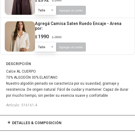
$
2990
$
Talle
Agregar al carrito
Agregá Camisa Saten Ruedo Encaje - Arena
por:
1990
$
2890
$
Talle
Agregar al carrito
DESCRIPCIÓN
Calce AL CUERPO
70% ALGODÓN 30% ELASTANO
Nuestro algodón peinado se caracteriza por su suavidad, gramaje y
resistencia. De origen natural. Fácil de cuidar y mantener. Capaz de durar
por mucho tiempo, sin perder su esencia suave y confortable
516161-4
DETALLES & COMPOSICIÓN