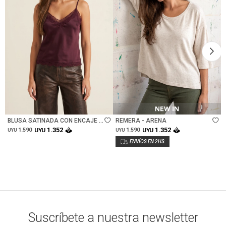
Talle
Talle
BLUSA SATINADA CON ENCAJE -
REMERA - ARENA
BURDEOS
1.352
1.352
1.590
UYU
1.590
UYU
UYU
UYU
Suscríbete a nuestra newsletter