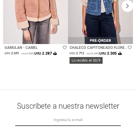
Talle
Talle
GAMULAN - CAMEL
CHALECO CAPITONEADO FLORES
- JEAN
2.287
2.305
2.691
UYU
2.712
UYU
4.990
3.390
UYU
UYU
UYU
UYU
Lo recibís el 30/9
Suscríbete a nuestra newsletter