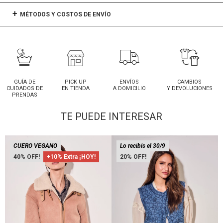
MÉTODOS Y COSTOS DE ENVÍO
GUÍA DE
PICK UP
ENVÍOS
CAMBIOS
CUIDADOS DE
EN TIENDA
A DOMICILIO
Y DEVOLUCIONES
PRENDAS
TE PUEDE INTERESAR
CUERO VEGANO
Lo recibís el 30/9
40
+10% Extra ¡HOY!
20