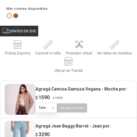
Más colores disponibles:
ENVÍOS EN 2HS
Pickup Express
Conocé tu talle
Probador virtual
Ver tabla de medidas
Ubicar en Tienda
Agregá Camisa Gamuza Vegana - Mocha
por:
1590
$
1890
$
Talle
Agregar al carrito
Agregá Jean Baggy Barrel - Jean
por:
3290
$