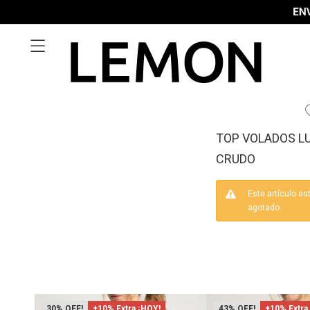

TOP VOLADOS LU
CRUDO
Este artículo es
agotado.
30
+10% Extra ¡HOY!
43
+10% Extra