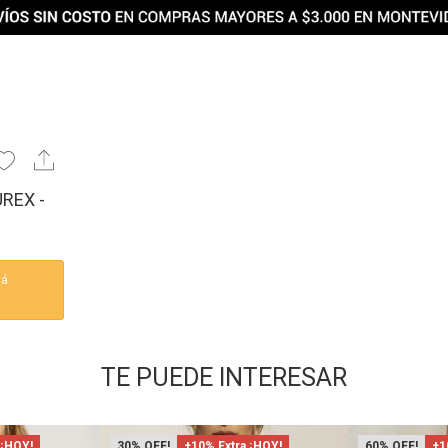
REX -
tá
TE PUEDE INTERESAR
 ¡HOY!
30
+10% Extra ¡HOY!
60
+1