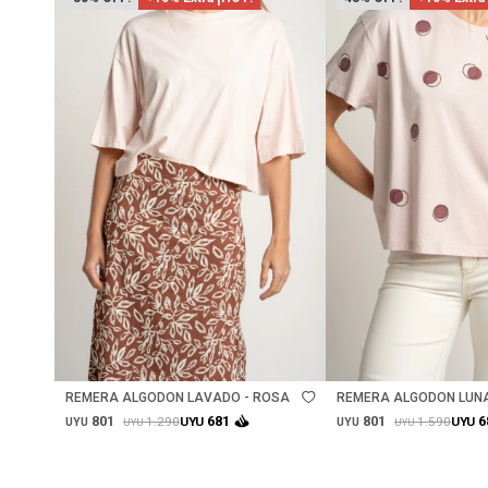
Talle
Talle
REMERA ALGODON LAVADO - ROSA
REMERA ALGODON LUNA
ROSA
801
801
681
6
1.290
1.590
UYU
UYU
UYU
UYU
UYU
UYU