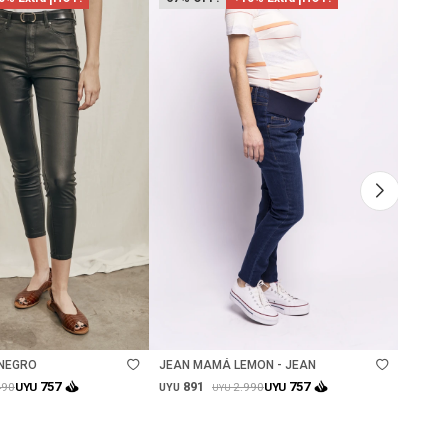
Talle
Ta
 NEGRO
JEAN MAMÁ LEMON - JEAN
JEAN 
891
89
757
757
490
2.990
UYU
UYU
UYU
UYU
UYU