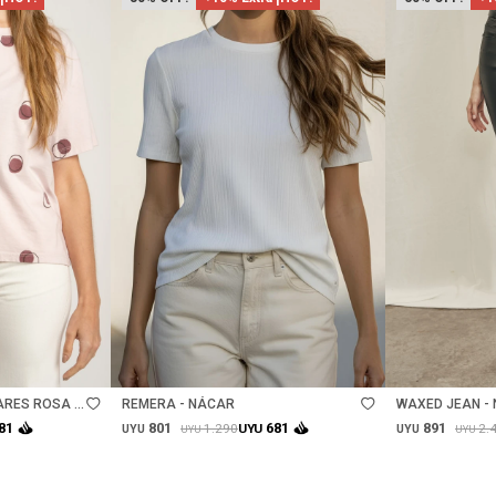
Talle
Talle
RES ROSA -
REMERA - NÁCAR
WAXED JEAN -
801
891
81
681
1.290
2.
UYU
UYU
UYU
UYU
UYU