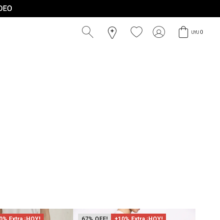
0
UYU
0% Extra ¡HOY!
67
+10% Extra ¡HOY!
67