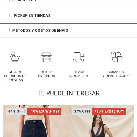
LEMON PLUS
PICKUP EN TIENDAS
MÉTODOS Y COSTOS DE ENVÍO
GUÍA DE
PICK UP
ENVÍOS
CAMBIOS
CUIDADOS DE
EN TIENDA
A DOMICILIO
Y DEVOLUCIONES
PRENDAS
TE PUEDE INTERESAR
44
+10% Extra ¡HOY!
37
+10% Extra ¡HOY!