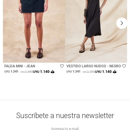
Talle
Talle
FALDA MINI - JEAN
VESTIDO LARGO NUDOS - NEGRO
1.140
1.140
1.341
UYU
1.341
UYU
2.690
2.390
UYU
UYU
UYU
UYU
Suscríbete a nuestra newsletter