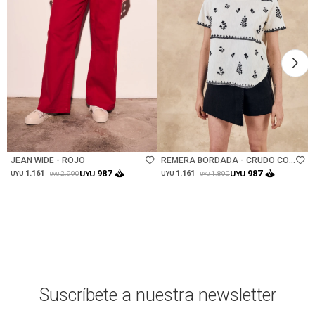
Talle
Talle
JEAN WIDE - ROJO
REMERA BORDADA - CRUDO CON
NEGRO
987
987
1.161
UYU
1.161
UYU
2.990
1.890
UYU
UYU
UYU
UYU
Suscríbete a nuestra newsletter