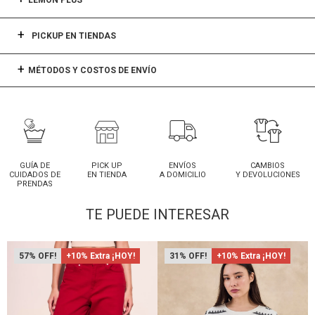
LEMON PLUS
PICKUP EN TIENDAS
MÉTODOS Y COSTOS DE ENVÍO
GUÍA DE
PICK UP
ENVÍOS
CAMBIOS
CUIDADOS DE
EN TIENDA
A DOMICILIO
Y DEVOLUCIONES
PRENDAS
TE PUEDE INTERESAR
57
+10% Extra ¡HOY!
31
+10% Extra ¡HOY!