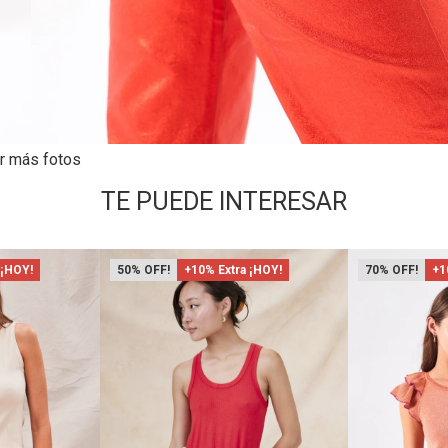
r más fotos
TE PUEDE INTERESAR
 ¡HOY!
50
+10% Extra ¡HOY!
70
+1