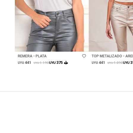
Talle
Talle
REMERA - PLATA
TOP METALIZADO - AR
441
441
375
3
1.190
1.090
UYU
UYU
UYU
UYU
UYU
UYU