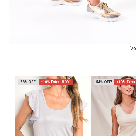
Ve
58
+10% Extra ¡HOY!
54
+10% Extra