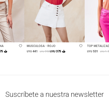
Talle
Talle
ENA
MUSCULOSA - ROJO
TOP METALIZA
- OCHER
441
531
75
375
990
1.
UYU
UYU
UYU
UYU
UYU
Suscríbete a nuestra newsletter