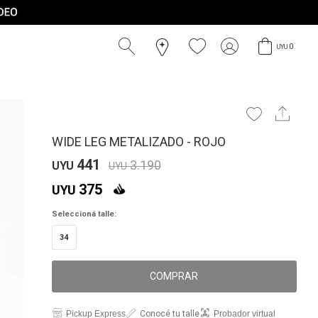
0
UYU
WIDE LEG METALIZADO - ROJO
441
3.190
UYU
UYU
375
UYU
Seleccioná talle:
34
COMPRAR
Pickup Express
Conocé tu talle
Probador virtual