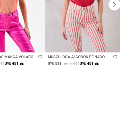
Talle
Ta
DO MANGA VOLADOS
MUSCULOSA ALGODÓN PEINADO -
TOP A
ROJO
531
53
451
451
990
1.090
UYU
UYU
UYU
UYU
UYU