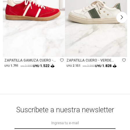
Talle
Talle
ZAPATILLA GAMUZA CUERO -
ZAPATILLA CUERO - VERDE
ROJO
INGLES
1.522
1.828
1.791
UYU
2.151
UYU
3.990
3.990
UYU
UYU
UYU
UYU
Suscríbete a nuestra newsletter