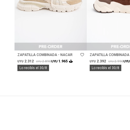
Talle
Talle
ZAPATILLA COMBINADA - NACAR
ZAPATILLA COMBINADA 
CHOCOLATE
2.312
2.392
1.965
2.890
2.990
UYU
UYU
UYU
UYU
UYU
UYU
Lo recibís el 30/8
Lo recibís el 30/8