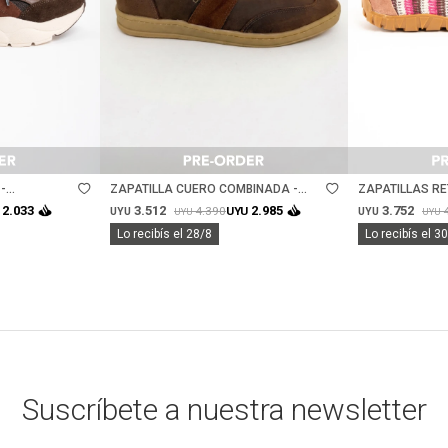
Talle
Talle
-
ZAPATILLA CUERO COMBINADA -
ZAPATILLAS R
CHOCOLATE
3.512
3.752
2.033
2.985
4.390
UYU
UYU
UYU
UYU
UYU
Lo recibís el 28/8
Lo recibís el 3
Suscríbete a nuestra newsletter