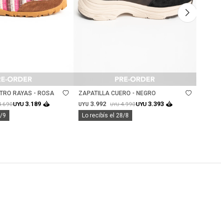
Talle
Ta
ETRO RAYAS - ROSA
ZAPATILLA CUERO - NEGRO
ZAPAT
- NEG
3.992
3.
3.189
3.393
4.690
4.990
UYU
UYU
UYU
UYU
UYU
0/9
Lo recibís el 28/8
Lo rec