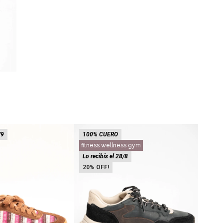
/9
100% CUERO
100%
fitness wellness gym
Lo rec
Lo recibís el 28/8
20
20