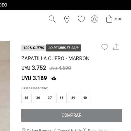
0
UYU
100% CUERO
LO RECIBÍS EL 28/8
ZAPATILLA CUERO - MARRON
3.752
4.690
UYU
UYU
3.189
UYU
Seleccioná talle:
35
36
37
38
39
40
COMPRAR
Pickup Express
Conocé tu talle
Probador virtual