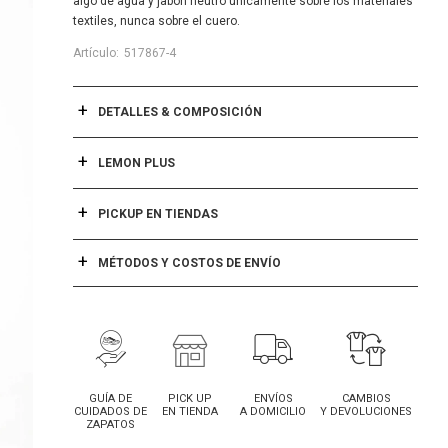
algo de agua y jabón neutro únicamente sobre los materiales
textiles, nunca sobre el cuero.
517867-4
DETALLES & COMPOSICIÓN
LEMON PLUS
PICKUP EN TIENDAS
MÉTODOS Y COSTOS DE ENVÍO
GUÍA DE
PICK UP
ENVÍOS
CAMBIOS
CUIDADOS DE
EN TIENDA
A DOMICILIO
Y DEVOLUCIONES
ZAPATOS