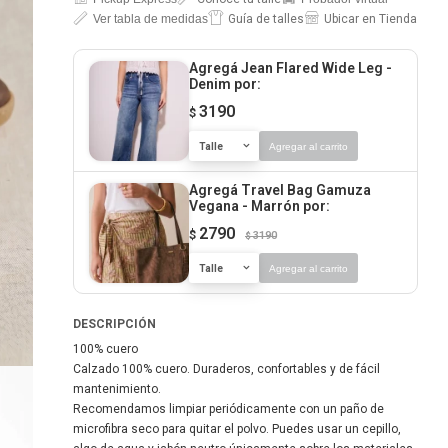
Ver tabla de medidas
Guía de talles
Ubicar en Tienda
Agregá Jean Flared Wide Leg -
Denim
por:
3190
$
Talle
Agregar al carrito
Agregá Travel Bag Gamuza
Vegana - Marrón
por:
2790
$
3190
$
Talle
Agregar al carrito
DESCRIPCIÓN
100% cuero
Calzado 100% cuero. Duraderos, confortables y de fácil
mantenimiento.
Recomendamos limpiar periódicamente con un paño de
microfibra seco para quitar el polvo. Puedes usar un cepillo,