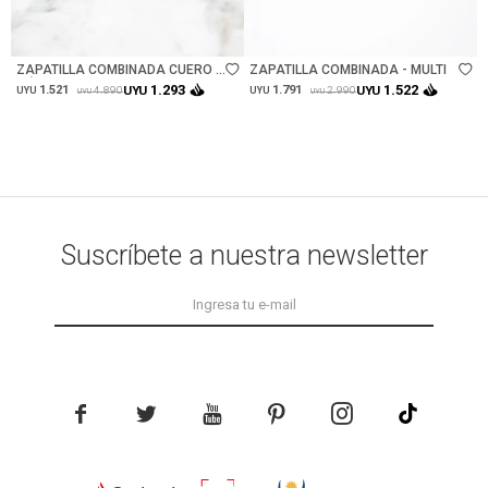
Talle
Talle
ZAPATILLA COMBINADA CUERO -
ZAPATILLA COMBINADA - MULTI
NÁCAR
1.293
1.522
1.521
UYU
1.791
UYU
4.890
2.990
UYU
UYU
UYU
UYU
Suscríbete a nuestra newsletter




