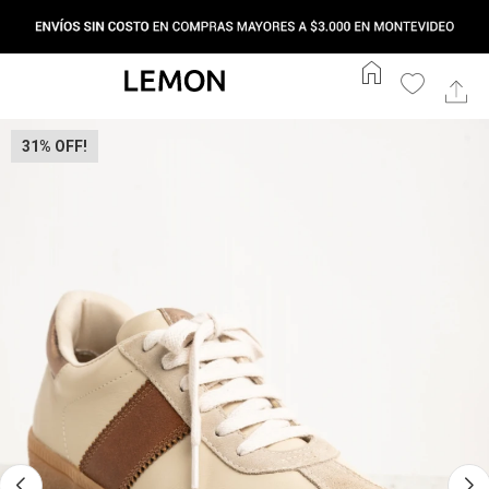
home
31