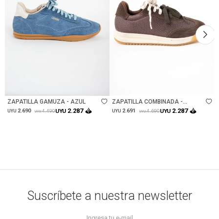
Talle
Talle
ZAPATILLA GAMUZA - AZUL
ZAPATILLA COMBINADA -
CHOCOLATE
2.287
2.287
2.690
UYU
2.691
UYU
4.490
4.690
UYU
UYU
UYU
UYU
Suscríbete a nuestra newsletter