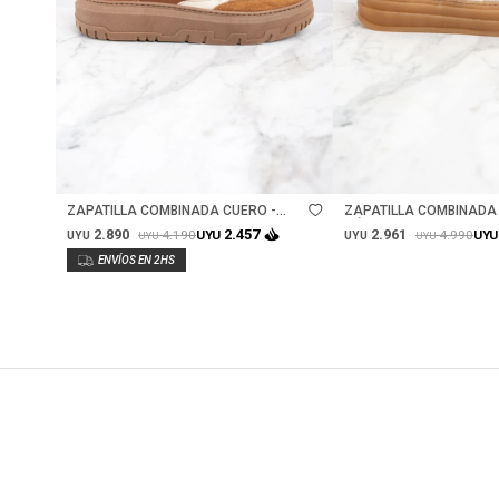
Talle
Talle
ZAPATILLA COMBINADA CUERO -
ZAPATILLA COMBINADA
MARRON
NÁCAR
2.890
2.961
2.457
4.190
4.990
UYU
UYU
UYU
UYU
UYU
UYU