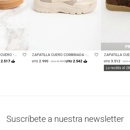
Talle
Talle
 CUERO -
ZAPATILLA CUERO COMBINADA -
ZAPATILLA CU
NÁCAR
CHOCOLATE
2.990
3.512
2.517
2.542
4.490
UYU
UYU
UYU
UYU
UYU
Lo recibís el 2
Suscríbete a nuestra newsletter