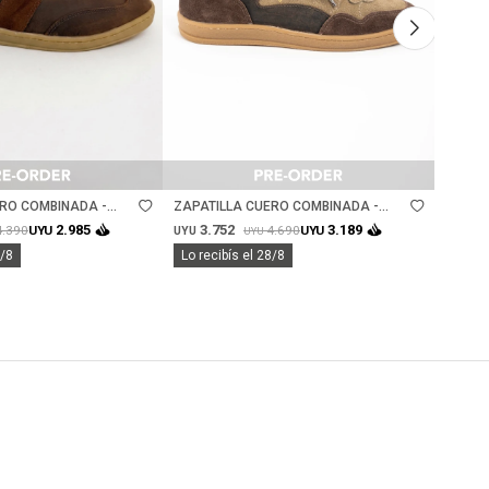
Talle
Ta
ERO COMBINADA -
ZAPATILLA CUERO COMBINADA -
ZAPAT
VISON
NÁCA
3.752
3.
2.985
3.189
4.390
4.690
UYU
UYU
UYU
UYU
UYU
8/8
Lo recibís el 28/8
Lo rec