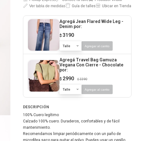
Ver tabla de medidas
Guía de talles
Ubicar en Tienda
Agregá Jean Flared Wide Leg -
Denim
por:
3190
$
Talle
Agregar al carrito
Agregá Travel Bag Gamuza
Vegana Con Cierre - Chocolate
por:
2990
$
3390
$
Talle
Agregar al carrito
DESCRIPCIÓN
100% Cuero legítimo
Calzado 100% cuero. Duraderos, confortables y de fácil
mantenimiento.
Recomendamos limpiar periódicamente con un paño de
microfibra seco para quitar el polvo. Puedes usar un cepillo,