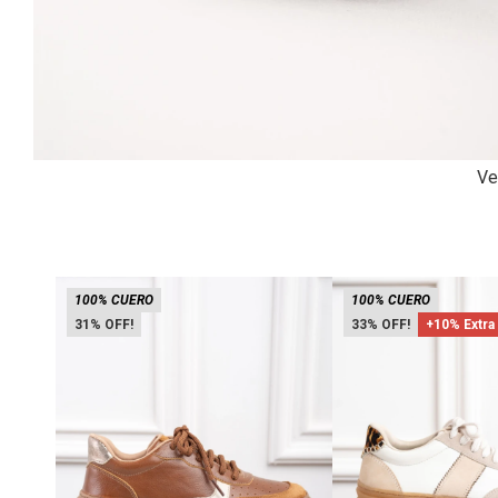
Ve
100% CUERO
100% CUERO
31
33
+10% Extra