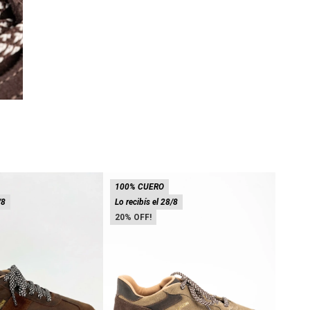
100% CUERO
100%
/8
Lo recibís el 28/8
Lo rec
20
20