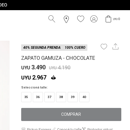
0
UYU
40% SEGUNDA PRENDA
100% CUERO
ZAPATO GAMUZA - CHOCOLATE
3.490
4.190
UYU
UYU
2.967
UYU
Seleccioná talle:
35
36
37
38
39
40
COMPRAR
Pickup Express
Conocé tu talle
Probador virtual