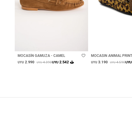
Talle
Talle
MOCASÍN GAMUZA - CAMEL
MOCASIN ANIMAL PRINT
2.990
3.190
2.542
4.390
4.590
UYU
UYU
UYU
UYU
UYU
UYU