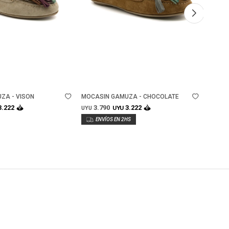
Talle
Ta
ZA - VISON
MOCASIN GAMUZA - CHOCOLATE
ZAPAT
CHOCO
3.790
3.
3.222
3.222
UYU
UYU
UYU
Lo rec