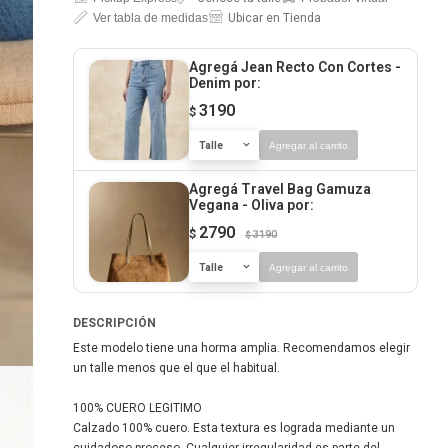
Ver tabla de medidas
Ubicar en Tienda
Agregá Jean Recto Con Cortes -
Denim
por:
3190
$
Talle
Agregar al carrito
Agregá Travel Bag Gamuza
Vegana - Oliva
por:
2790
$
3190
$
Talle
Agregar al carrito
DESCRIPCIÓN
Este modelo tiene una horma amplia. Recomendamos elegir
un talle menos que el que el habitual.
100% CUERO LEGITIMO
Calzado 100% cuero. Esta textura es lograda mediante un