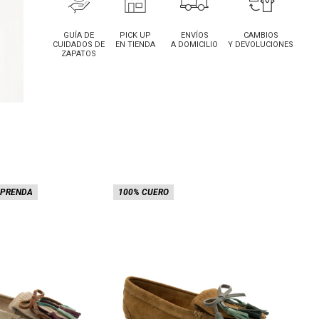
GUÍA DE
PICK UP
ENVÍOS
CAMBIOS
CUIDADOS DE
EN TIENDA
A DOMICILIO
Y DEVOLUCIONES
ZAPATOS
 PRENDA
100% CUERO
100%
Lo rec
20