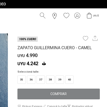
0
UYU
100% CUERO
ZAPATO GUILLERMINA CUERO - CAMEL
4.990
UYU
4.242
UYU
Seleccioná talle:
35
36
37
38
39
40
COMPRAR
Pickup Express
Conocé tu talle
Probador virtual