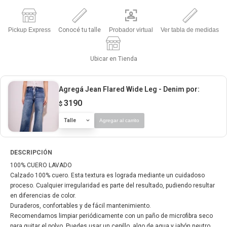
Pickup Express
Conocé tu talle
Probador virtual
Ver tabla de medidas
Ubicar en Tienda
Agregá Jean Flared Wide Leg - Denim
por:
3190
$
Talle
Agregar al carrito
DESCRIPCIÓN
100% CUERO LAVADO
Calzado 100% cuero. Esta textura es lograda mediante un cuidadoso
proceso. Cualquier irregularidad es parte del resultado, pudiendo resultar
en diferencias de color.
Duraderos, confortables y de fácil mantenimiento.
Recomendamos limpiar periódicamente con un paño de microfibra seco
para quitar el polvo. Puedes usar un cepillo, algo de agua y jabón neutro