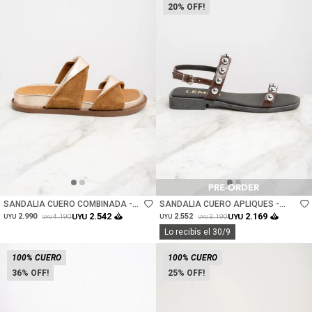
20
Talle
Talle
SANDALIA CUERO COMBINADA -
SANDALIA CUERO APLIQUES -
CAMEL
CHOCOLATE
2.542
2.169
2.990
UYU
2.552
UYU
4.190
3.190
UYU
UYU
UYU
UYU
Lo recibís el 30/9
100% CUERO
100% CUERO
36
25