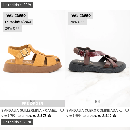
Lo recibís el 30/9
100% CUERO
100% CUERO
Lo recibís el 28/8
25
20
Talle
Talle
SANDALIA GUILLERMINA - CAMEL
SANDALIA CUERO COMBINADA -
BORDEAUX
2.373
2.542
2.792
UYU
2.990
UYU
3.490
3.990
UYU
UYU
UYU
UYU
Lo recibís el 28/8