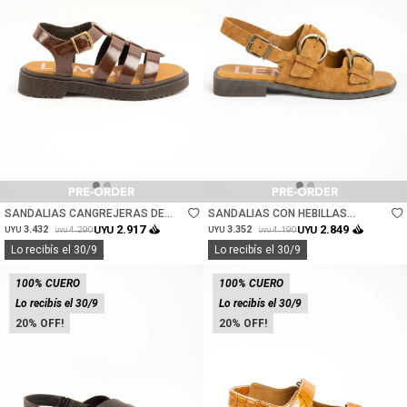
Talle
Talle
SANDALIAS CANGREJERAS DE
SANDALIAS CON HEBILLAS
CUERO - CHOCOLATE
GAMUZA - CAMEL
2.917
2.849
3.432
UYU
3.352
UYU
4.290
4.190
UYU
UYU
UYU
UYU
Lo recibís el 30/9
Lo recibís el 30/9
100% CUERO
100% CUERO
Lo recibís el 30/9
Lo recibís el 30/9
20
20