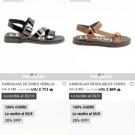
Talle
Talle
SANDALIAS DE DOBLE HEBILLA -
SANDALIAS REGULABLES CUERO -
NEGRO
CHOCOLATE
2.713
2.849
3.192
UYU
3.352
UYU
3.990
4.190
UYU
UYU
UYU
UYU
Lo recibís el 30/10
Lo recibís el 30/9
100% CUERO
100% CUERO
Lo recibís el 30/9
Lo recibís el 30/9
20
20