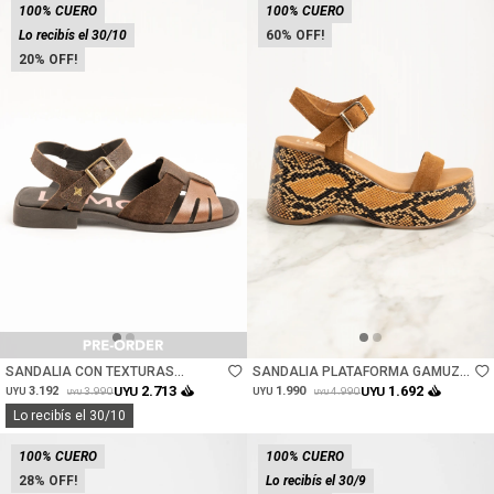
100% CUERO
100% CUERO
Lo recibís el 30/10
60
20
Talle
Talle
SANDALIA CON TEXTURAS
SANDALIA PLATAFORMA GAMUZA
COMBINADAS - CHOCOLATE
CUERO - CAMEL
2.713
1.692
3.192
UYU
1.990
UYU
3.990
4.990
UYU
UYU
UYU
UYU
Lo recibís el 30/10
100% CUERO
100% CUERO
28
Lo recibís el 30/9