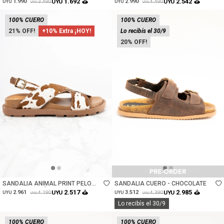
1.692
2.542
1.990
UYU
2.990
UYU
3.490
4.490
UYU
UYU
UYU
UYU
100% CUERO
100% CUERO
21
+10% Extra ¡HOY!
Lo recibís el 30/9
20
Talle
Talle
SANDALIA ANIMAL PRINT PELO
SANDALIA CUERO - CHOCOLATE
VACA - MARRÓN
2.517
2.985
2.961
UYU
3.512
UYU
4.190
4.390
UYU
UYU
UYU
UYU
Lo recibís el 30/9
100% CUERO
100% CUERO