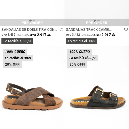
Talle
Talle
SANDALIAS DE DOBLE TIRA CON
SANDALIAS TRACK CAMEL
TALÓN - CHOCOLATE
DORADO CUERO - NÁCAR
2.917
2.917
3.432
UYU
3.432
UYU
4.290
4.290
UYU
UYU
UYU
UYU
Lo recibís el 30/9
Lo recibís el 30/9
100% CUERO
100% CUERO
Lo recibís el 30/9
Lo recibís el 30/9
20
20