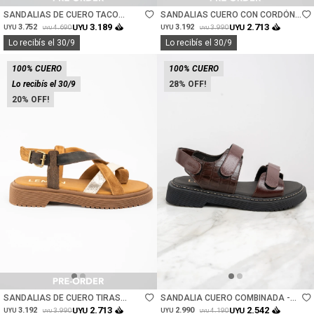
SANDALIAS DE CUERO TACO
SANDALIAS CUERO CON CORDÓN -
CUADRADO - CHOCOLATE
CHOCOLATE
3.189
2.713
3.752
UYU
3.192
UYU
4.690
3.990
UYU
UYU
UYU
UYU
Lo recibís el 30/9
Lo recibís el 30/9
100% CUERO
100% CUERO
Lo recibís el 30/9
28
20
Talle
Talle
SANDALIAS DE CUERO TIRAS
SANDALIA CUERO COMBINADA -
CRUZADAS - MULTI
BORDEAUX
2.713
2.542
3.192
UYU
2.990
UYU
3.990
4.190
UYU
UYU
UYU
UYU