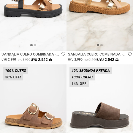
Talle
Talle
SANDALIA CUERO COMBINADA -
SANDALIA CUERO COMBINADA -
MARRÓN
ROSA
2.542
2.542
2.990
UYU
2.990
UYU
3.990
3.790
UYU
UYU
UYU
UYU
100% CUERO
40% SEGUNDA PRENDA
36
100% CUERO
14