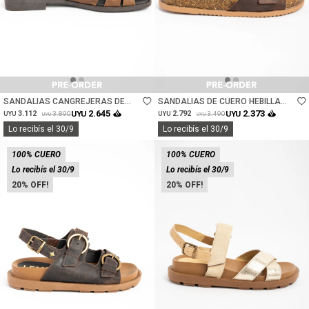
Talle
Talle
SANDALIAS CANGREJERAS DE
SANDALIAS DE CUERO HEBILLA
CUERO - CHOCOLATE
REDONDA - CHOCOLATE
2.645
2.373
3.112
UYU
2.792
UYU
3.890
3.490
UYU
UYU
UYU
UYU
Lo recibís el 30/9
Lo recibís el 30/9
100% CUERO
100% CUERO
Lo recibís el 30/9
Lo recibís el 30/9
20
20