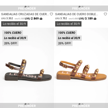
Talle
Talle
SANDALIAS CRUZADAS DE CUERO
SANDALIAS DE CUERO DOBLE
- CHOCOLATE
HEBILLA - CHOCOLATE
2.849
3.189
3.352
UYU
3.752
UYU
4.190
4.690
UYU
UYU
UYU
UYU
Lo recibís el 30/9
Lo recibís el 30/9
100% CUERO
100% CUERO
Lo recibís el 30/9
Lo recibís el 30/9
20
20
Talle
Talle