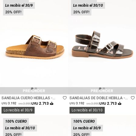
Lo recibís el 30/9
Lo recibís el 30/10
20
20
Talle
Talle
SANDALIA CUERO HEBILLAS -
SANDALIAS DE DOBLE HEBILLA -
CHOCOLATE
CHOCOLATE
2.713
2.713
3.192
UYU
3.192
UYU
3.990
3.990
UYU
UYU
UYU
UYU
Lo recibís el 30/9
Lo recibís el 30/10
100% CUERO
100% CUERO
Lo recibís el 30/10
Lo recibís el 30/9
20
20