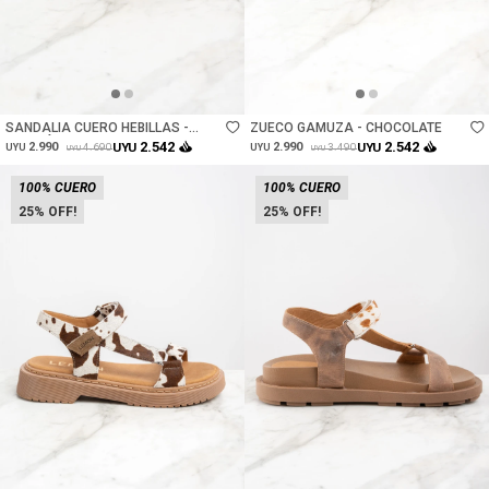
Talle
Talle
SANDALIA CUERO HEBILLAS -
ZUECO GAMUZA - CHOCOLATE
MARRÓN
2.542
2.542
2.990
UYU
2.990
UYU
4.690
3.490
UYU
UYU
UYU
UYU
100% CUERO
100% CUERO
25
25