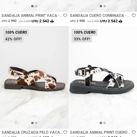
Talle
Talle
SANDALIA ANIMAL PRINT VACA -
SANDALIA CUERO COMBINADA -
MARRÓN
MARRÓN
2.542
2.542
2.990
UYU
2.990
UYU
3.990
3.990
UYU
UYU
UYU
UYU
100% CUERO
100% CUERO
42
33
Talle
Talle
SANDALIA CRUZADA PELO VACA -
SANDALIA ANIMAL PRINT CUERO
MARRÓN
VACA - NEGRO