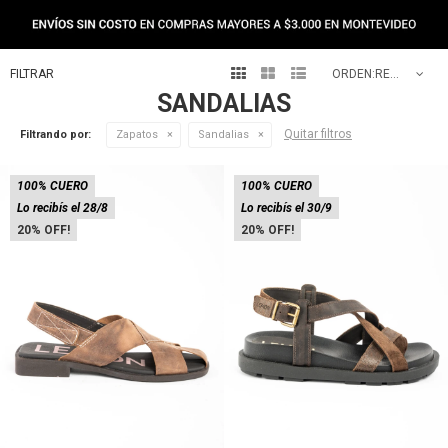



RECOMENDADOS
SANDALIAS
Quitar filtros
Filtrando por:
Zapatos
Sandalias
100% CUERO
100% CUERO
Lo recibís el 28/8
Lo recibís el 30/9
20
20