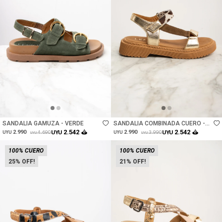
Talle
Talle
SANDALIA GAMUZA - VERDE
SANDALIA COMBINADA CUERO -
CAMEL
2.542
2.542
2.990
UYU
2.990
UYU
4.690
3.990
UYU
UYU
UYU
UYU
100% CUERO
100% CUERO
25
21