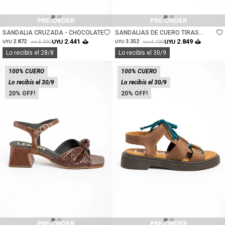
Talle
Talle
SANDALIA CRUZADA - CHOCOLATE
SANDALIAS DE CUERO TIRAS
CRUZADAS - CHOCOLATE
2.441
2.849
2.872
UYU
3.352
UYU
3.590
4.190
UYU
UYU
UYU
UYU
Lo recibís el 28/8
Lo recibís el 30/9
100% CUERO
100% CUERO
Lo recibís el 30/9
Lo recibís el 30/9
20
20
Talle
Talle