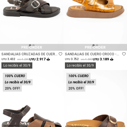
Talle
Talle
SANDALIAS CRUZADAS DE CUERO
SANDALIAS DE CUERO CROCO -
- CHOCOLATE
CARAMELO
2.917
3.189
3.432
UYU
3.752
UYU
4.290
4.690
UYU
UYU
UYU
UYU
Lo recibís el 30/9
Lo recibís el 30/9
100% CUERO
100% CUERO
Lo recibís el 30/9
Lo recibís el 30/9
20
20