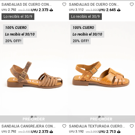
SANDALIAS DE CUERO CON
SANDALIAS DE CUERO CON
TACHAS - CHOCOLATE
TACHAS - BURDEOS
2.373
2.645
2.792
UYU
3.112
UYU
3.490
3.890
UYU
UYU
UYU
UYU
Lo recibís el 30/9
Lo recibís el 30/9
100% CUERO
100% CUERO
Lo recibís el 30/10
Lo recibís el 30/10
20
20
Talle
Talle
SANDALIA CANGREJERA CON
SANDALIA TEXTURADA CUERO
TOBILLERA - CHOCOLATE
COMBINADO - CARAMELO
2.373
2.713
2.792
UYU
3.192
UYU
3.490
3.990
UYU
UYU
UYU
UYU