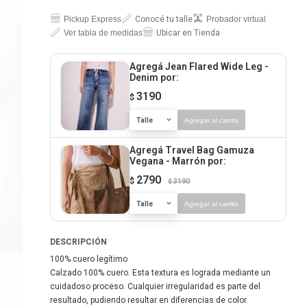
Pickup Express
Conocé tu talle
Probador virtual
Ver tabla de medidas
Ubicar en Tienda
Agregá Jean Flared Wide Leg -
Denim
por:
3190
$
Talle
Agregar al carrito
Agregá Travel Bag Gamuza
Vegana - Marrón
por:
2790
$
3190
$
Talle
Agregar al carrito
DESCRIPCIÓN
100% cuero legítimo
Calzado 100% cuero. Esta textura es lograda mediante un
cuidadoso proceso. Cualquier irregularidad es parte del
resultado, pudiendo resultar en diferencias de color.