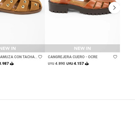
Talle
Ta
GAMUZA CON TACHAS
CANGREJERA CUERO - OCRE
CANGR
4.890
3.
3.987
4.157
UYU
UYU
UYU
Lo rec