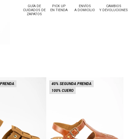
GUÍA DE
PICK UP
ENVÍOS
CAMBIOS
CUIDADOS DE
EN TIENDA
A DOMICILIO
Y DEVOLUCIONES
ZAPATOS
 PRENDA
40% SEGUNDA PRENDA
100%
100% CUERO
Lo rec
20