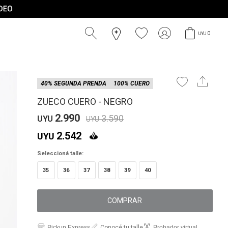
0
UYU
40% SEGUNDA PRENDA
100% CUERO
ZUECO CUERO - NEGRO
2.990
3.590
UYU
UYU
2.542
UYU
Seleccioná talle:
35
36
37
38
39
40
COMPRAR
Pickup Express
Conocé tu talle
Probador virtual