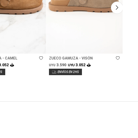
Talle
Ta
 - CAMEL
ZUECO GAMUZA - VISÓN
ZUECO
3.590
3.
3.052
3.052
UYU
UYU
UYU