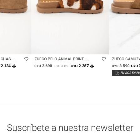
Talle
Talle
CHAS -
ZUECO PELO ANIMAL PRINT -
ZUECO GAMUZA
MARRÓN
2.690
3.590
2.134
2.287
3.890
UYU
UYU
UYU
UYU
UYU
Suscríbete a nuestra newsletter