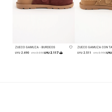
Talle
Talle
ZUECO GAMUZA - BURDEOS
ZUECO GAMUZA CON TA
CAMEL
2.490
2.511
2.117
3.590
3.990
UYU
UYU
UYU
UYU
UYU
UYU