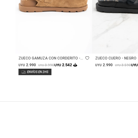
Talle
Talle
ZUECO GAMUZA CON CORDERITO -
ZUECO CUERO - NEGRO
CAMEL
2.990
2.990
2.542
3.990
3.590
UYU
UYU
UYU
UYU
UYU
UYU