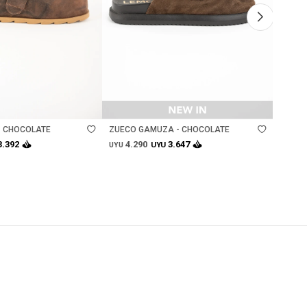
Talle
Ta
- CHOCOLATE
ZUECO GAMUZA - CHOCOLATE
ZUECO
CHOCO
4.290
4.
3.392
3.647
UYU
UYU
UYU