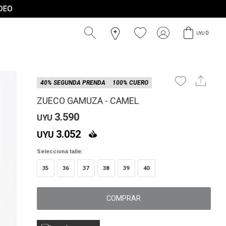
0
UYU
40% SEGUNDA PRENDA
100% CUERO
ZUECO GAMUZA - CAMEL
3.590
UYU
3.052
UYU
Seleccioná talle:
35
36
37
38
39
40
COMPRAR