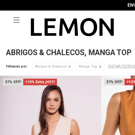

ABRIGOS & CHALECOS, MANGA TOP
QUITAR FILTROS
Filtrando por:
Abrigos & Chalecos
Manga:
Top
57
+10% Extra ¡HOY!
57
+10%