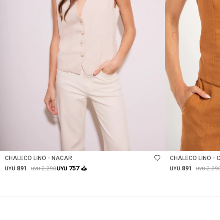
Talle
Talle
CHALECO LINO - NÁCAR
CHALECO LINO - 
891
891
757
2.290
2.29
UYU
UYU
UYU
UYU
UYU