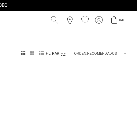
0
UYU



RECOMENDADOS