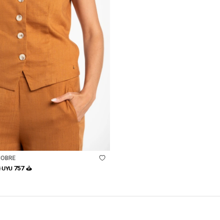
COBRE
757
0
UYU