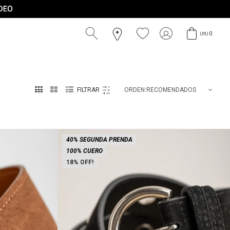
0
UYU



RECOMENDADOS
40% SEGUNDA PRENDA
100% CUERO
18