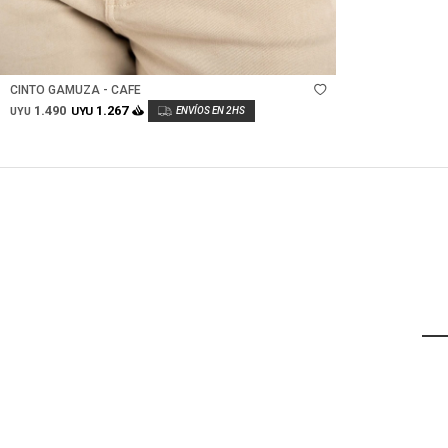
Talle
CINTO GAMUZA - CAFE
1.490
1.267
UYU
UYU