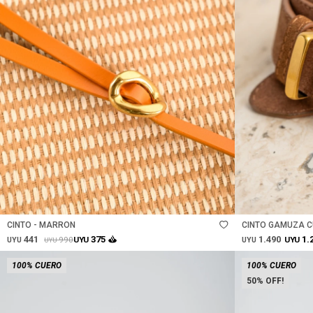
Talle
Talle
CINTO - MARRON
CINTO GAMUZA C
441
1.490
375
1.
990
UYU
UYU
UYU
UYU
UYU
100% CUERO
100% CUERO
50