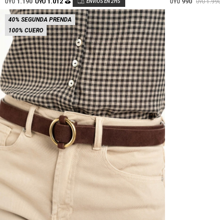
1.190
990
1.012
1.99
UYU
UYU
UYU
UYU
40% SEGUNDA PRENDA
100% CUERO