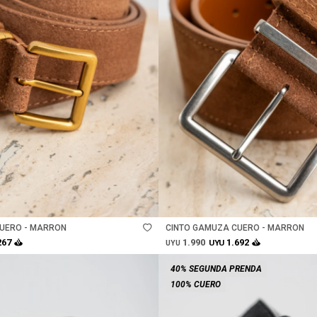
Talle
UERO - MARRON
CINTO GAMUZA CUERO - MARRON
1.990
267
1.692
UYU
UYU
40% SEGUNDA PRENDA
100% CUERO