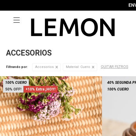

ACCESORIOS
QUITAR FILTROS
Filtrando por:
Accesorios
Material:
Cuero
100% CUERO
40% SEGUNDA P
50
+10% Extra ¡HOY!
100% CUERO