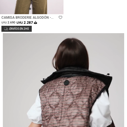
Talle
CAMISA BRODERIE ALGODÓN -
NACAR
2.287
2.690
UYU
UYU