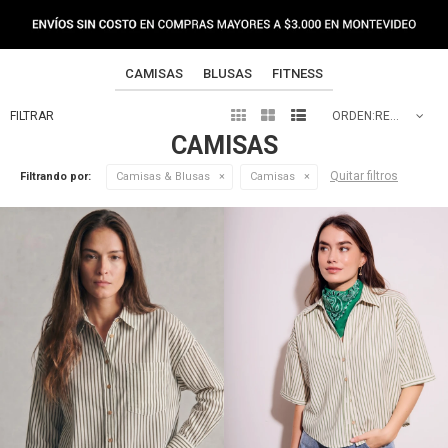
CAMISAS
BLUSAS
FITNESS



RECOMENDADOS
CAMISAS
Quitar filtros
Filtrando por:
Camisas & Blusas
Camisas