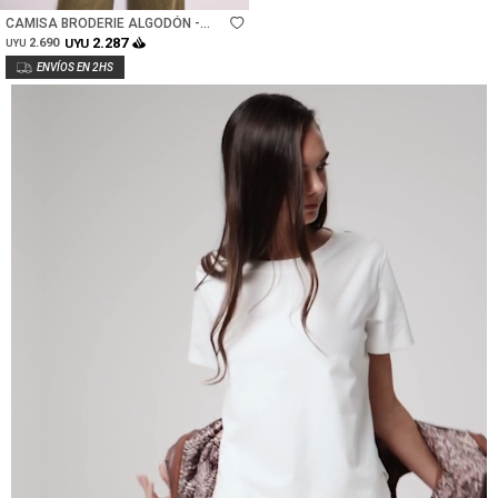
CAMISA BRODERIE ALGODÓN -
NACAR
2.287
2.690
UYU
UYU