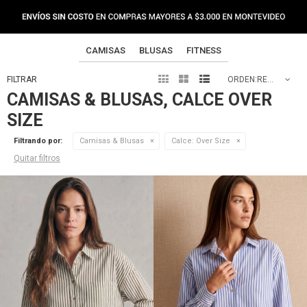
CAMISAS
BLUSAS
FITNESS



RECOMENDADOS
CAMISAS & BLUSAS, CALCE OVER
SIZE
Filtrando por:
Camisas & Blusas
Calce:
Over Size
Quitar filtros