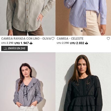
Talle
Talle
CAMISA RAYADA CON LINO - OLIVA
CAMISA - CELESTE
1.947
2.032
2.290
UYU
2.390
UYU
UYU
UYU