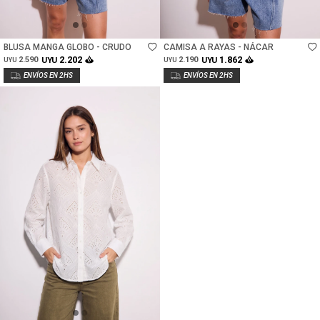
Talle
Talle
BLUSA MANGA GLOBO - CRUDO
CAMISA A RAYAS - NÁCAR
2.202
1.862
2.590
UYU
2.190
UYU
UYU
UYU
Talle