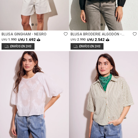
Talle
Talle
BLUSA GINGHAM - NEGRO
BLUSA BRODERIE ALGODÓN -
NEGRO
1.692
2.542
1.990
UYU
2.990
UYU
UYU
UYU