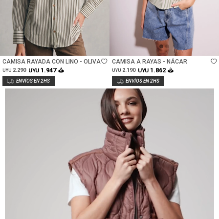
Talle
Talle
CAMISA RAYADA CON LINO - OLIVA
CAMISA A RAYAS - NÁCAR
1.947
1.862
2.290
UYU
2.190
UYU
UYU
UYU