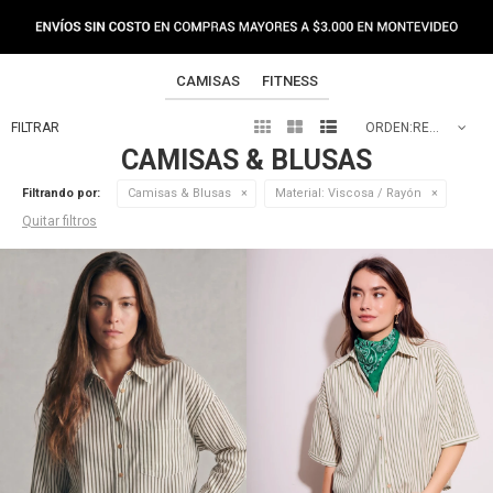
CAMISAS
FITNESS



RECOMENDADOS
CAMISAS & BLUSAS
Filtrando por:
Camisas & Blusas
Material:
Viscosa / Rayón
Quitar filtros