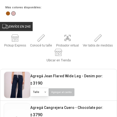
Más colores disponibles:
ENVÍOS EN 2HS
Pickup Express
Conocé tu talle
Probador virtual
Ver tabla de medidas
Ubicar en Tienda
Agregá Jean Flared Wide Leg - Denim
por:
3190
$
Talle
Agregar al carrito
Agregá Cangrejera Cuero - Chocolate
por:
3790
$