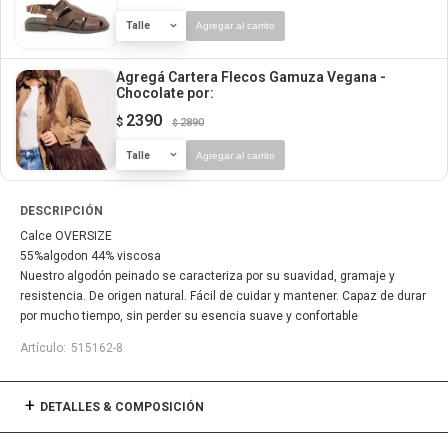
Talle
Agregar al carrito
Agregá Cartera Flecos Gamuza Vegana -
Chocolate
por:
2390
$
2890
$
Talle
Agregar al carrito
DESCRIPCIÓN
Calce OVERSIZE
55%algodon 44% viscosa
Nuestro algodón peinado se caracteriza por su suavidad, gramaje y
resistencia. De origen natural. Fácil de cuidar y mantener. Capaz de durar
por mucho tiempo, sin perder su esencia suave y confortable
515162-8
DETALLES & COMPOSICIÓN