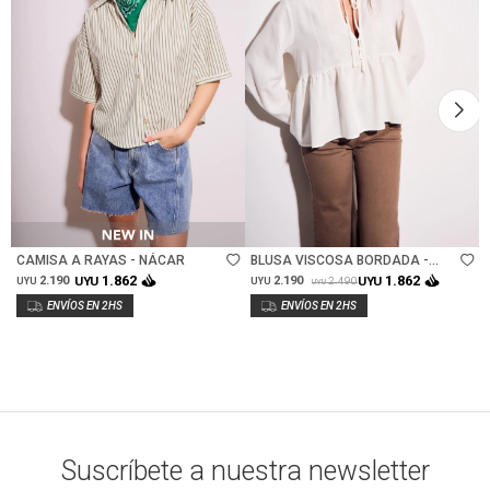
Talle
Talle
CAMISA A RAYAS - NÁCAR
BLUSA VISCOSA BORDADA -
NACAR
1.862
1.862
2.190
UYU
2.190
UYU
2.490
UYU
UYU
UYU
Suscríbete a nuestra newsletter