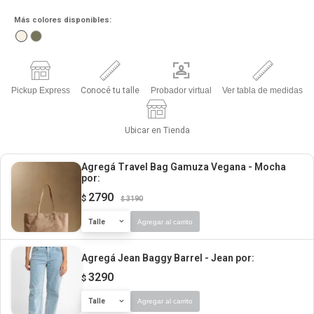
Más colores disponibles:
Pickup Express
Conocé tu talle
Probador virtual
Ver tabla de medidas
Ubicar en Tienda
Agregá Travel Bag Gamuza Vegana - Mocha
por:
2790
$
3190
$
Talle
Agregar al carrito
Agregá Jean Baggy Barrel - Jean
por:
3290
$
Talle
Agregar al carrito