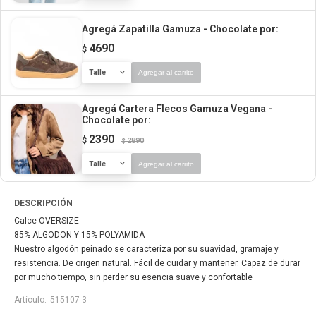
Agregá Zapatilla Gamuza - Chocolate
por:
4690
$
Talle
Agregar al carrito
Agregá Cartera Flecos Gamuza Vegana -
Chocolate
por:
2390
$
2890
$
Talle
Agregar al carrito
DESCRIPCIÓN
Calce OVERSIZE
85% ALGODON Y 15% POLYAMIDA
Nuestro algodón peinado se caracteriza por su suavidad, gramaje y
resistencia. De origen natural. Fácil de cuidar y mantener. Capaz de durar
por mucho tiempo, sin perder su esencia suave y confortable
515107-3