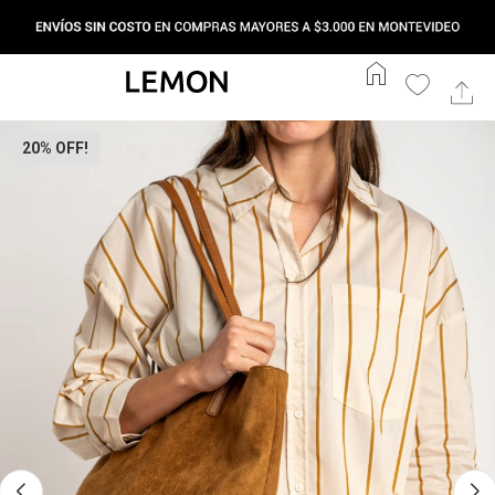
home
20