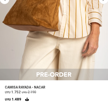
CAMISA RAYADA - NACAR
1.752
2.190
UYU
UYU
1.489
UYU