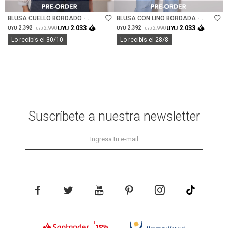
BLUSA CUELLO BORDADO -
BLUSA CON LINO BORDADA -
NACAR
NACAR
2.033
2.033
2.392
UYU
2.392
UYU
2.990
2.990
UYU
UYU
UYU
UYU
Lo recibís el 30/10
Lo recibís el 28/8
Suscríbete a nuestra newsletter




