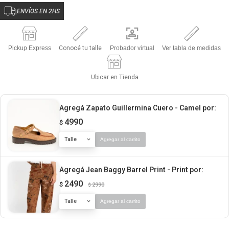
ENVÍOS EN 2HS
Pickup Express
Conocé tu talle
Probador virtual
Ver tabla de medidas
Ubicar en Tienda
Agregá Zapato Guillermina Cuero - Camel
por:
4990
$
Talle
Agregar al carrito
Agregá Jean Baggy Barrel Print - Print
por:
2490
$
2990
$
Talle
Agregar al carrito