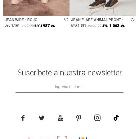
Talle
Talle
JEAN WIDE - ROJO
JEAN FLARE ANIMAL PRONT -
MULTI
987
1.063
1.161
UYU
1.251
UYU
2.990
3.190
UYU
UYU
UYU
UYU
Suscríbete a nuestra newsletter




