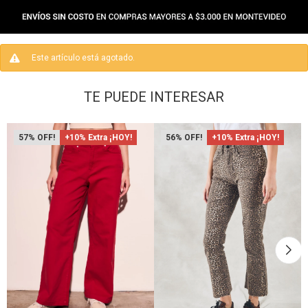
Este artículo está agotado.
TE PUEDE INTERESAR
57
+10% Extra ¡HOY!
56
+10% Extra ¡HOY!