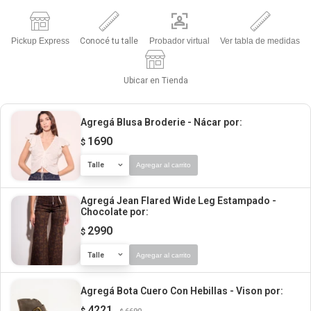
Pickup Express
Conocé tu talle
Probador virtual
Ver tabla de medidas
Ubicar en Tienda
Agregá Blusa Broderie - Nácar
por:
1690
$
Talle
Agregar al carrito
Agregá Jean Flared Wide Leg Estampado -
Chocolate
por:
2990
$
Talle
Agregar al carrito
Agregá Bota Cuero Con Hebillas - Vison
por:
4221
$