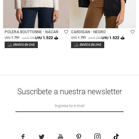
Talle
Talle
POLERA BOUTTONNE - NÁCAR
CARDIGAN - NEGRO
1.522
1.522
1.791
UYU
1.791
UYU
3.190
3.290
UYU
UYU
UYU
UYU
Suscríbete a nuestra newsletter




