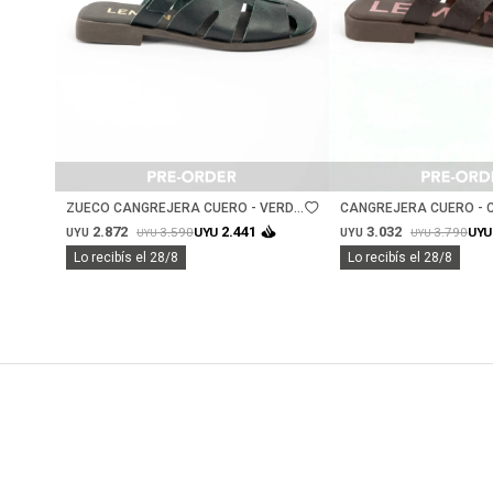
Talle
Talle
ZUECO CANGREJERA CUERO - VERDE
CANGREJERA CUERO - 
MUSGO
2.872
3.032
2.441
3.590
3.790
UYU
UYU
UYU
UYU
UYU
UYU
Lo recibís el 28/8
Lo recibís el 28/8