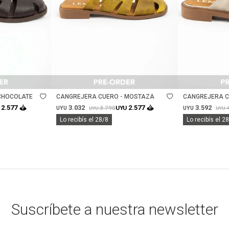
Talle
Talle
CHOCOLATE
CANGREJERA CUERO - MOSTAZA
CANGREJERA C
3.032
3.592
2.577
2.577
3.790
UYU
UYU
UYU
UYU
UYU
Lo recibís el 28/8
Lo recibís el 2
Suscríbete a nuestra newsletter