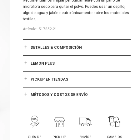
Recomendamos limpiar periódicamente con un paño de
microfibra seco para quitar el polvo. Puedes usar un cepillo,
algo de agua y jabón neutro únicamente sobre los materiales
textiles,
517852-21
DETALLES & COMPOSICIÓN
LEMON PLUS
PICKUP EN TIENDAS
MÉTODOS Y COSTOS DE ENVÍO
GUÍA DE
PICK UP
ENVÍOS
CAMBIOS