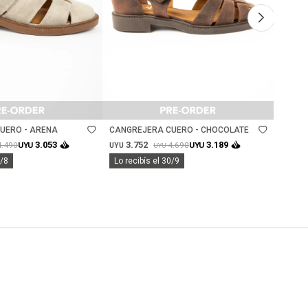
Talle
Ta
UERO - ARENA
CANGREJERA CUERO - CHOCOLATE
SANDA
GAMUZ
3.752
3.
3.053
3.189
4.490
4.690
UYU
UYU
UYU
UYU
UYU
8/8
Lo recibís el 30/9
Lo rec