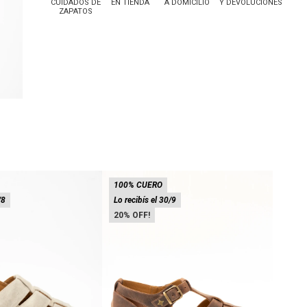
CUIDADOS DE
EN TIENDA
A DOMICILIO
Y DEVOLUCIONES
ZAPATOS
100% CUERO
100%
/8
Lo recibís el 30/9
Lo rec
20
20