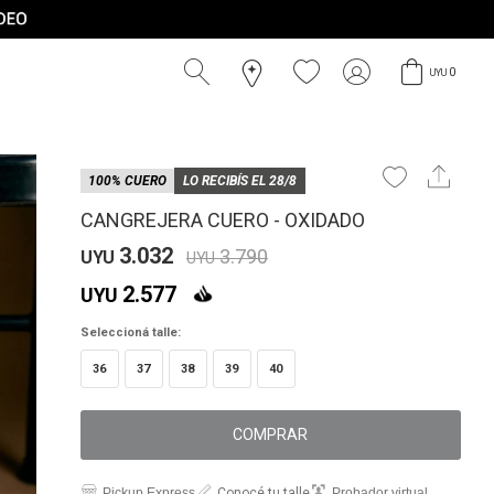
0
UYU
100% CUERO
LO RECIBÍS EL 28/8
CANGREJERA CUERO - OXIDADO
3.032
3.790
UYU
UYU
2.577
UYU
Seleccioná talle:
36
37
38
39
40
COMPRAR
Pickup Express
Conocé tu talle
Probador virtual