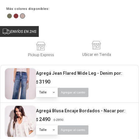
Más colores disponibles:
ENVÍOS EN 2HS
Ubicar en Tienda
Pickup Express
Agregá Jean Flared Wide Leg - Denim
por:
3190
$
Talle
Agregar al carrito
Agregá Blusa Encaje Bordados - Nacar
por:
2490
$
2890
$
Talle
Agregar al carrito