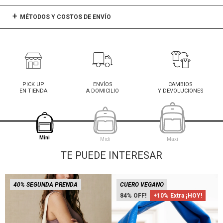
MÉTODOS Y COSTOS DE ENVÍO
PICK UP
ENVÍOS
CAMBIOS
EN TIENDA
A DOMICILIO
Y DEVOLUCIONES
Mini
Midi
Maxi
TE PUEDE INTERESAR
40% SEGUNDA PRENDA
CUERO VEGANO
84
+10% Extra ¡HOY!