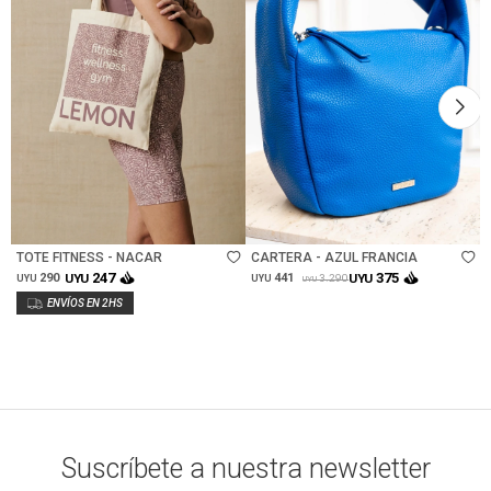
Talle
Talle
TOTE FITNESS - NACAR
CARTERA - AZUL FRANCIA
247
375
290
UYU
441
UYU
3.290
UYU
UYU
UYU
Suscríbete a nuestra newsletter