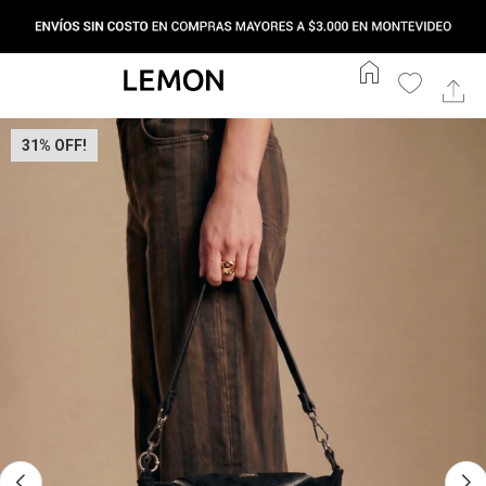
home
31