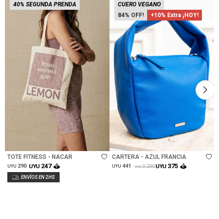
40% SEGUNDA PRENDA
CUERO VEGANO
84
+10% Extra ¡HOY!
Talle
Talle
TOTE FITNESS - NACAR
CARTERA - AZUL FRANCIA
247
375
290
UYU
441
UYU
3.290
UYU
UYU
UYU