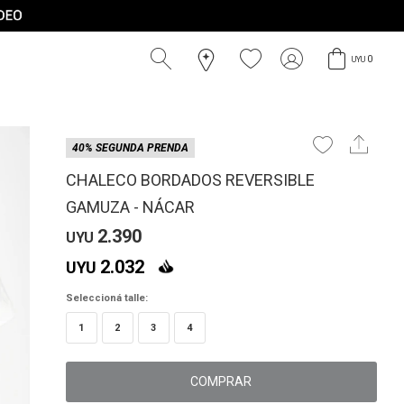
0
UYU
40% SEGUNDA PRENDA
CHALECO BORDADOS REVERSIBLE
GAMUZA - NÁCAR
2.390
UYU
2.032
UYU
Seleccioná talle:
1
2
3
4
COMPRAR