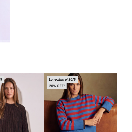
/9
Lo recibís el 30/9
20
20