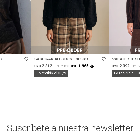
Talle
Talle
O
CARDIGAN ALGODÓN - NEGRO
SWEATER TEXT
2.312
2.392
1.965
2.890
UYU
UYU
UYU
UYU
UYU
Lo recibís el 30/9
Lo recibís el 3
Suscríbete a nuestra newsletter