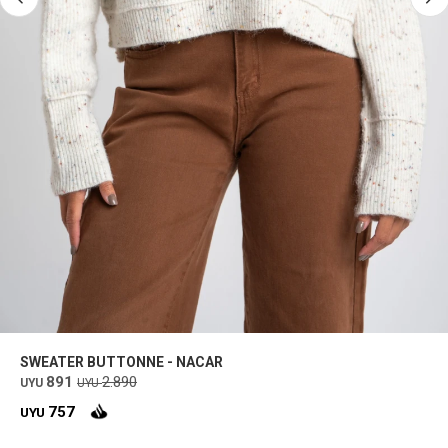
SWEATER BUTTONNE - NACAR
891
2.890
UYU
UYU
757
UYU