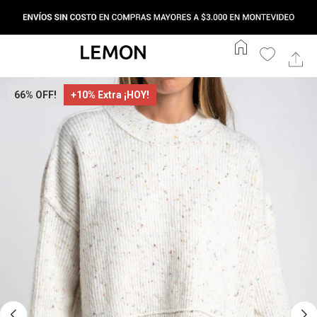
home
66
+10% Extra ¡HOY!