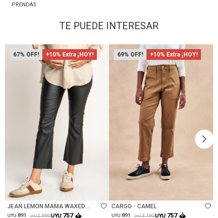
PRENDAS
TE PUEDE INTERESAR
67
+10% Extra ¡HOY!
69
+10% Extra ¡HOY!
Talle
Talle
JEAN LEMON MAMA WAXED
CARGO - CAMEL
FLARE - NEGRO
757
757
891
UYU
891
UYU
2.990
3.190
UYU
UYU
UYU
UYU