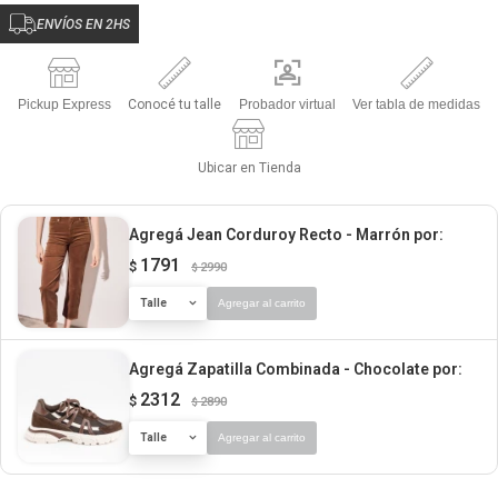
ENVÍOS EN 2HS
Pickup Express
Conocé tu talle
Probador virtual
Ver tabla de medidas
Ubicar en Tienda
Agregá Jean Corduroy Recto - Marrón
por:
1791
$
2990
$
Talle
Agregar al carrito
Agregá Zapatilla Combinada - Chocolate
por:
2312
$
2890
$
Talle
Agregar al carrito