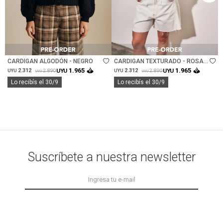
Talle
Talle
CARDIGAN ALGODÓN - NEGRO
CARDIGAN TEXTURADO - ROSA
VIEJO
1.965
1.965
2.312
UYU
2.312
UYU
2.890
2.890
UYU
UYU
UYU
UYU
Lo recibís el 30/9
Lo recibís el 30/9
Suscríbete a nuestra newsletter