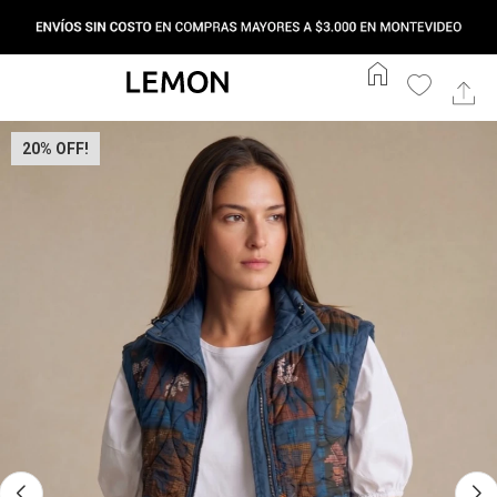
home
20