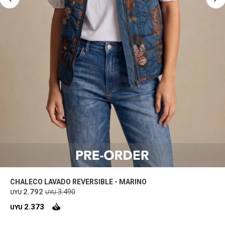
CHALECO LAVADO REVERSIBLE - MARINO
2.792
3.490
UYU
UYU
2.373
UYU