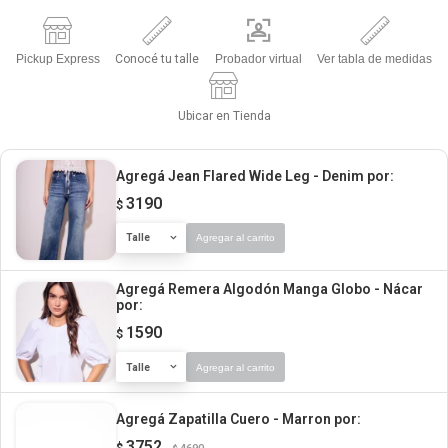
Pickup Express
Conocé tu talle
Probador virtual
Ver tabla de medidas
Ubicar en Tienda
Agregá Jean Flared Wide Leg - Denim
por:
3190
$
Talle
Agregar al carrito
Agregá Remera Algodón Manga Globo - Nácar
por:
1590
$
Talle
Agregar al carrito
Agregá Zapatilla Cuero - Marron
por:
3752
$