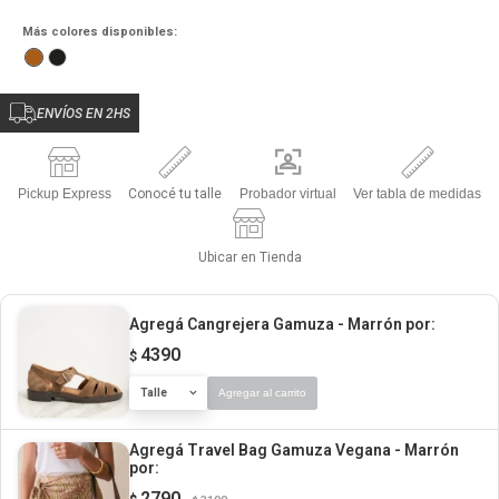
Más colores disponibles:
ENVÍOS EN 2HS
Pickup Express
Conocé tu talle
Probador virtual
Ver tabla de medidas
Ubicar en Tienda
Agregá Cangrejera Gamuza - Marrón
por:
4390
$
Talle
Agregar al carrito
Agregá Travel Bag Gamuza Vegana - Marrón
por:
2790