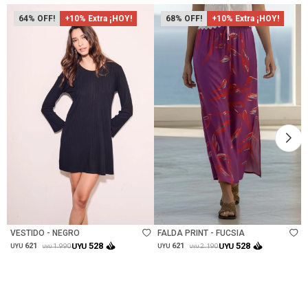
64
+10% Extra ¡HOY!
68
+10% Extra ¡HOY!
Talle
Talle
VESTIDO - NEGRO
FALDA PRINT - FUCSIA
528
528
621
UYU
621
UYU
1.990
2.190
UYU
UYU
UYU
UYU