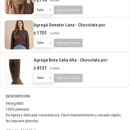
$
3190
$
Talle
Agregar al carrito
Agregá Sweater Lana - Chocolate
por:
1701
$
2990
$
Talle
Agregar al carrito
Agregá Bota Caña Alta - Chocolate
por:
4131
$
7990
$
Talle
Agregar al carrito
DESCRIPCIÓN
Fitting MIDI
100% poliester
De ligera y delicada consistencia. Fácil mantenimiento y secado rápido.
No requiere plancha.