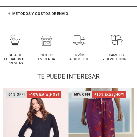
MÉTODOS Y COSTOS DE ENVÍO
GUÍA DE
PICK UP
ENVÍOS
CAMBIOS
CUIDADOS DE
EN TIENDA
A DOMICILIO
Y DEVOLUCIONES
PRENDAS
TE PUEDE INTERESAR
64
+10% Extra ¡HOY!
68
+10% Extra ¡HOY!