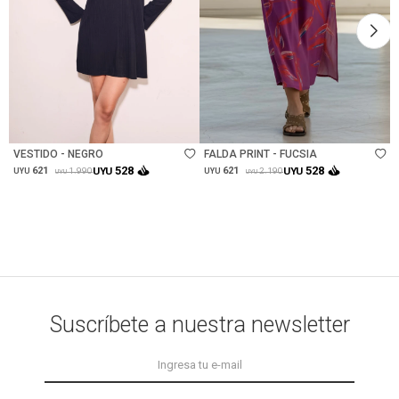
Talle
Talle
VESTIDO - NEGRO
FALDA PRINT - FUCSIA
528
528
621
UYU
621
UYU
1.990
2.190
UYU
UYU
UYU
UYU
Suscríbete a nuestra newsletter