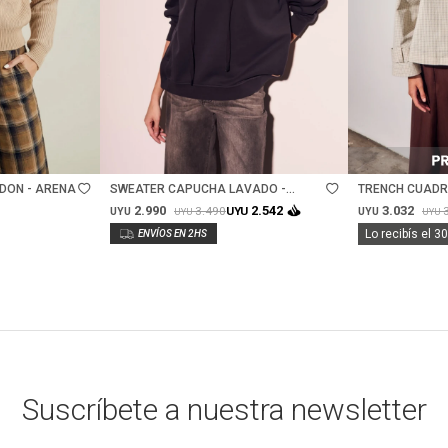
Talle
Talle
DON - ARENA
SWEATER CAPUCHA LAVADO -
TRENCH CUADR
NEGRO LAVADO
2.990
3.032
2.542
3.490
UYU
UYU
UYU
UYU
UYU
Lo recibís el 3
Suscríbete a nuestra newsletter