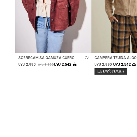
Talle
Talle
SOBRECAMISA GAMUZA CUERO
CAMPERA TEJIDA ALGO
VEGANO - BORDEAUX
2.990
2.990
2.542
2.542
3.590
UYU
UYU
UYU
UYU
UYU