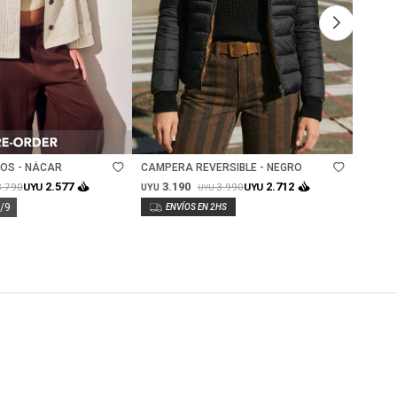
Talle
Ta
OS - NÁCAR
CAMPERA REVERSIBLE - NEGRO
TRENC
3.190
3.
2.577
2.712
3.790
3.990
UYU
UYU
UYU
UYU
UYU
0/9
Lo rec