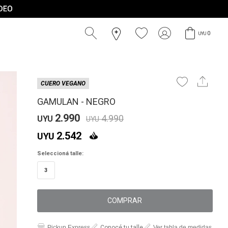
0
UYU
CUERO VEGANO
GAMULAN - NEGRO
2.990
4.990
UYU
UYU
2.542
UYU
Seleccioná talle:
3
COMPRAR
Pickup Express
Conocé tu talle
Ver tabla de medidas